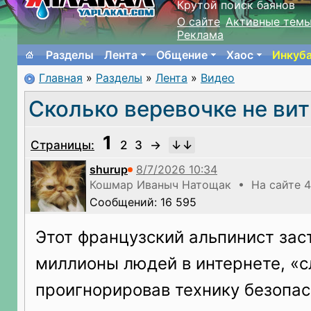
Крутой поиск баянов
О сайте
Активные тем
Реклама
Разделы
Лента
Общение
Хаос
Инкуб
Главная
»
Разделы
»
Лента
»
Видео
Сколько веревочке не вит
1
Страницы:
2
3
→
shurup
Кошмар Иваныч Натощак • На сайте 4
Сообщений: 16 595
Этот французский альпинист зас
миллионы людей в интернете, «с
проигнорировав технику безопас