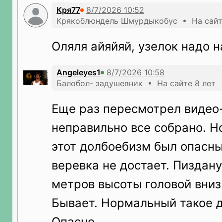
Кря77
Крякоблюндель Шмурдыкобус • На сайте
Оляля айяйяй, узелок надо н
Angeleyes1
Балобол- задушевник • На сайте 8 лет
Еще раз пересмотрел видео-
неправильно все собрано. Н
этот долбоебизм был опасн
веревка не достает. Пиздану
метров высоты головой вниз
Бывает. Нормальный такое д
Опасно.