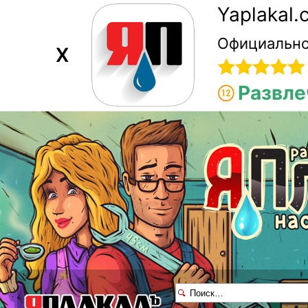
Yaplakal
Официально
X
Развле