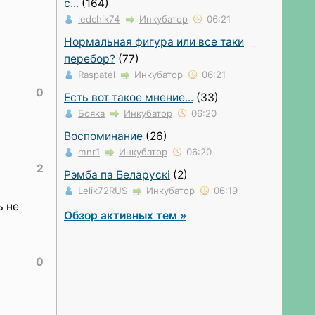
с...
(164)
ledchik74
Инкубатор
06:21
Нормальная фигура или все таки
перебор?
(77)
Raspatel
Инкубатор
06:21
0
Есть вот такое мнение...
(33)
Бояка
Инкубатор
06:20
Воспоминание
(26)
mnr1
Инкубатор
06:20
2
Рэмба па Беларускi
(2)
Lelik72RUS
Инкубатор
06:19
ь не
Обзор активных тем »
0