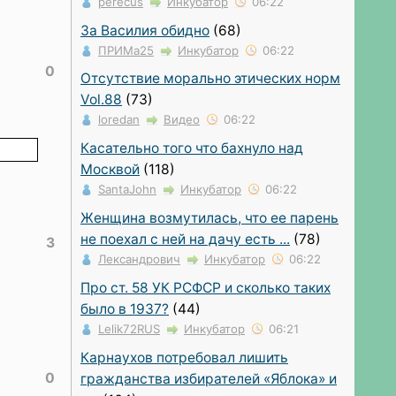
perecus
Инкубатор
06:22
За Василия обидно⁠
(68)
ПРИМа25
Инкубатор
06:22
0
Отсутствие морально этических норм
Vol.88
(73)
loredan
Видео
06:22
Касательно того что бахнуло над
Москвой
(118)
SantaJohn
Инкубатор
06:22
Женщина возмутилась, что ее парень
не поехал с ней на дачу есть ...
(78)
3
Лександрович
Инкубатор
06:22
Про ст. 58 УК РСФСР и сколько таких
было в 1937?
(44)
Lelik72RUS
Инкубатор
06:21
Карнаухов потребовал лишить
0
гражданства избирателей «Яблока» и