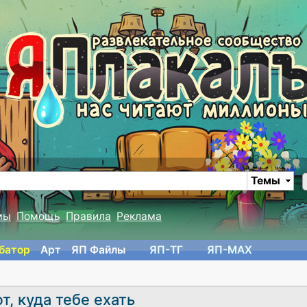
Темы
мы
Помощь
Правила
Реклама
батор
Арт
ЯП Файлы
ЯП-TГ
ЯП-MAX
, куда тебе ехать