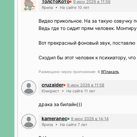
ТолстоКото
9 июн 2026 в 11:56
Ярила • На сайте 10 лет
Видео прикольное. На за такую озвучку п
Ведь где то сидит прям человек. Монтиру
Вот прекрасный фоновый звук, поставлю ег
Сходил бы этот человек к психиатору, что
Размещено через приложение
ЯПлакалъ
cruzaider
9 июн 2026 в 11:58
Юморист • На сайте 11 лет
драка за билайн)))
kameranec
9 июн 2026 в 14:14
Ярила • На сайте 7 лет