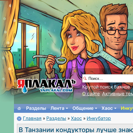
Крутой поиск баянов
О сайте
Активные те
Разделы
Лента
Общение
Хаос
Инку
Главная
»
Разделы
»
Хаос
»
Инкубатор
В Танзании кондукторы лучше знают