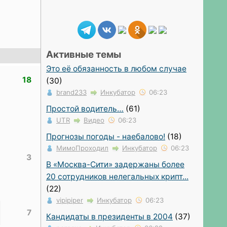
Активные темы
Это её обязанность в любом случае
18
(30)
brand233
Инкубатор
06:23
Простой водитель…
(61)
UTR
Видео
06:23
Прогнозы погоды - наебалово!
(18)
МимоПроходил
Инкубатор
06:23
3
В «Москва-Сити» задержаны более
20 сотрудников нелегальных крипт...
(22)
vipipiper
Инкубатор
06:23
7
Кандидаты в президенты в 2004
(37)