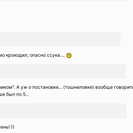
 крокодил, опасно ссука....
чиком". А уж о постановке... (тошниловке) вообще говорит
 был по 5...
ень! ))