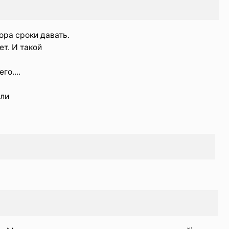
ора сроки давать.
ет. И такой
о....
 ли