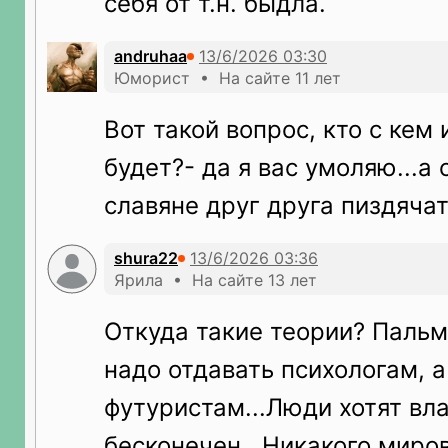
себя от т.н. быдла.
andruhaa
Юморист • На сайте 11 лет
Вот такой вопрос, кто с кем 
будет?- да я вас умоляю...а 
славяне друг друга пиздячат
shura22
Ярила • На сайте 13 лет
Откуда такие теории? Пальм
надо отдавать психологам, а
футуристам...Люди хотят вла
бесконечен...Никакого миро