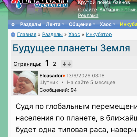
Крутой поиск баянов
О сайте
Активные тем
Реклама
Разделы
Лента
Общение
Хаос
Инкуб
Главная
»
Разделы
»
Хаос
»
Инкубатор
Будущее планеты Земля
1
Страницы:
2
Elcasador
Шутник • На сайте 5 месяцев
Сообщений: 94
Судя по глобальным перемещен
населения по планете, в ближа
будет одна типовая раса, наверн