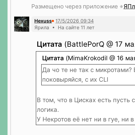
Размещено через приложение
ЯПл
Hexuss
Ярила • На сайте 11 лет
Цитата
(BattlePorQ @ 17 ма
Цитата
(MimaKrokodil @ 16 мая
Да чо те не так с микротами? 
поковыряйся, с их CLI
В том, что в Цисках есть пусть 
логика.
У Некротов её нет ни в гуе, ни в