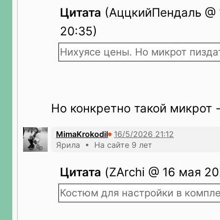
Цитата
(АццкийПендаль @ 
20:35)
Нихуясе цены. Но микрот пиздат
Но конкретно такой микрот -
MimaKrokodil
Ярила • На сайте 9 лет
Цитата
(ZArchi @ 16 мая 20
Костюм для настройки в компл