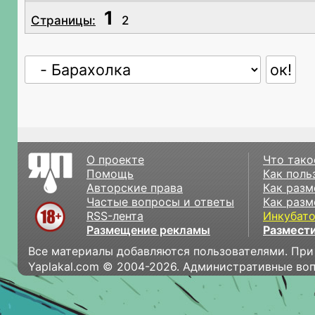
1
Страницы:
2
О проекте
Что тако
Помощь
Как поль
Авторские права
Как разм
Частые вопросы и ответы
Как разм
RSS-лента
Инкубат
Размещение рекламы
Размести
Все материалы добавляются пользователями. При
Yaplakal.com © 2004-2026. Административные во