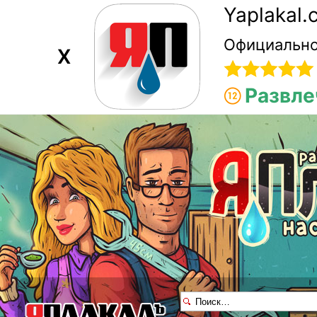
Yaplakal
Официально
X
Развле