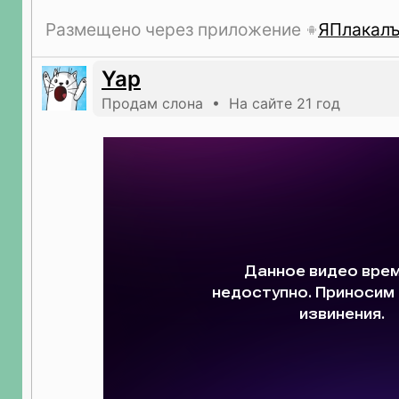
Размещено через приложение
ЯПлакал
Yap
Продам слона • На сайте 21 год