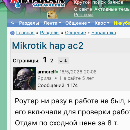
Крутой поиск баянов
О сайте
Активные тем
Реклама
Разделы
Лента
Общение
Хаос
Инкуб
Главная
»
Разделы
»
Общение
»
Барахолка
Mikrotik hap ac2
1
Страницы:
2
armorelf
Ярила • На сайте 5 лет
Сообщений: 1 174
Роутер ни разу в работе не был, 
его включали для проверки рабо
Отдам по сходной цене за 8 т.