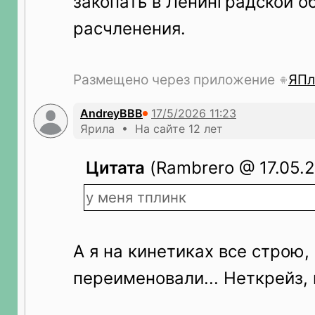
закопать в Ленинградской о
расчленения.
Размещено через приложение
ЯПл
AndreyBBB
Ярила • На сайте 12 лет
Цитата
(Rambrero @ 17.05.2
у меня тплинк
А я на кинетиках все строю,
переименовали... Неткрейз, 