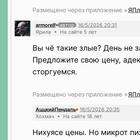
Размещено через приложение
ЯПл
armorelf
автор
Ярила • На сайте 5 лет
Вы чё такие злые? День не 
Предложите свою цену, аде
сторгуемся.
Размещено через приложение
ЯПл
АццкийПендаль
Хохмач • На сайте 18 лет
Нихуясе цены. Но микрот пиз