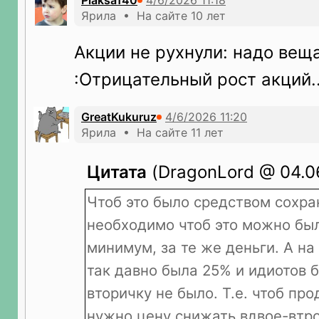
Plaksa140
Ярила • На сайте 10 лет
Акции не рухнули: надо вещ
:Отрицательный рост акций..
GreatKukuruz
Ярила • На сайте 11 лет
Цитата
(DragonLord @ 04.06
Чтоб это было средством сохра
необходимо чтоб это можно был
минимум, за те же деньги. А на
так давно была 25% и идиотов б
вторичку не было. Т.е. чтоб про
нужно цену снижать вдвое-втр