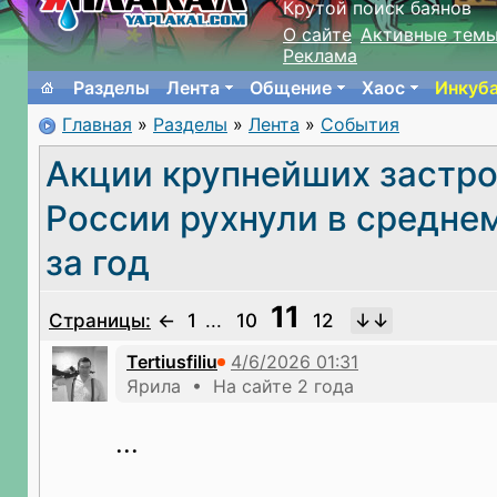
Крутой поиск баянов
О сайте
Активные тем
Реклама
Разделы
Лента
Общение
Хаос
Инкуб
Главная
»
Разделы
»
Лента
»
События
Акции крупнейших застр
России рухнули в средне
за год
11
Страницы:
←
1
...
10
12
Tertiusfiliu
Ярила • На сайте 2 года
...