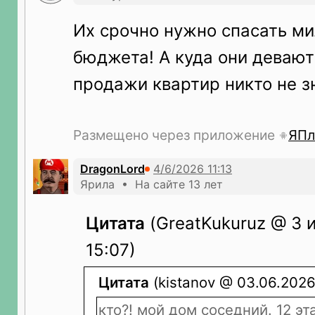
Их срочно нужно спасать м
бюджета! А куда они деваю
продажи квартир никто не з
Размещено через приложение
ЯПл
DragonLord
Ярила • На сайте 13 лет
Цитата
(GreatKukuruz @ 3 
15:07)
Цитата
(kistanov @ 03.06.2026 
кто?! мой дом соседний. 12 эт