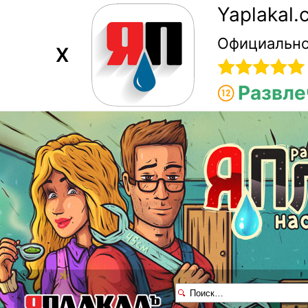
Yaplakal
Официально
X
Развле