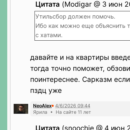
Цитата
(Modigar @ 3 июн 20
Утильсбор должен помочь.
Ибо как можно еще объяснить т
с хатами.
давайте и на квартиры введ
тогда точно поможет, обзови
поинтереснее. Сарказм если
пздц уже
NeoAlex
Ярила • На сайте 11 лет
Цитата
(snoochie @ 4 июн 2