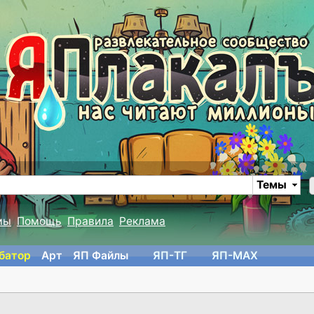
Темы
мы
Помощь
Правила
Реклама
батор
Арт
ЯП Файлы
ЯП-TГ
ЯП-MAX