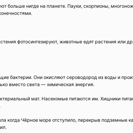
ют больше нигде на планете. Пауки, скорпионы, многонож
конечностями.
астения фотосинтезируют, животные едят растения или др
ие бактерии. Они окисляют сероводород из воды и прои
лько вместо света — химическая энергия.
ктериальный мат. Насекомые питаются им. Хищники пита
.
шла когда Чёрное море отступило, перекрыв подземные к
ил.