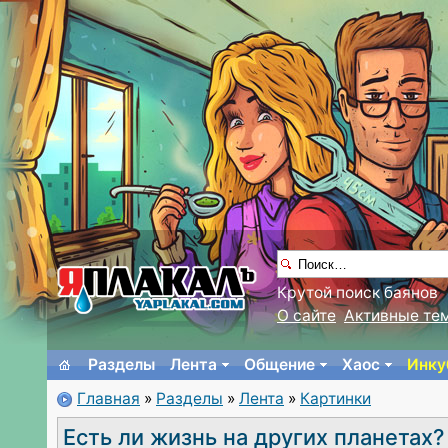
Крутой поиск баянов
О сайте
Активные те
Разделы
Лента
Общение
Хаос
Инку
Главная
»
Разделы
»
Лента
»
Картинки
Есть ли жизнь на других планетах?