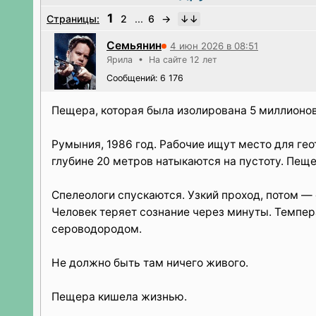
1
Страницы:
2
...
6
→
Семьянин
4 июн 2026 в 08:51
Ярила • На сайте 12 лет
Сообщений: 6 176
Пещера, которая была изолирована 5 миллионов
Румыния, 1986 год. Рабочие ищут место для ге
глубине 20 метров натыкаются на пустоту. Пеще
Спелеологи спускаются. Узкий проход, потом — о
Человек теряет сознание через минуты. Темпер
сероводородом.
Не должно быть там ничего живого.
Пещера кишела жизнью.