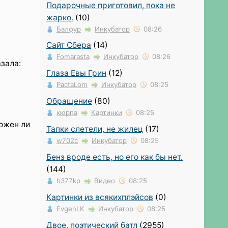
Подарочные приготовил, пока не
жарко.
(10)
Балфур
Инкубатор
08:26
Сайт Сбера
(14)
Fomarasta
Инкубатор
08:26
зала:
Глаза Евы Грин
(12)
PactaLom
Инкубатор
08:25
Обращение
(80)
кюрпа
Картинки
08:25
можен ли
Тапки слетели, не жилец
(17)
w702c
Инкубатор
08:25
Бенз вроде есть, но его как бы нет.
(144)
h377kp
Видео
08:25
Картинки из всякихплэйсов
(0)
EvgenLK
Инкубатор
08:25
Двое, поэтический батл
(2955)