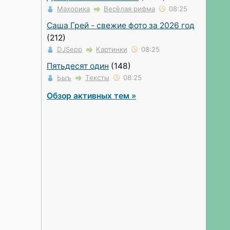
Махорика
Весёлая рифма
08:25
Саша Грей - свежие фото за 2026 год
(212)
DJSepp
Картинки
08:25
Пятьдесят один
(148)
Ьыъ
Тексты
08:25
Обзор активных тем »