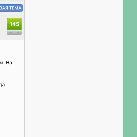
145
ы. На
да.