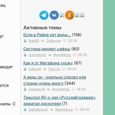
ки,
Активные темы
Если в Рейне нет воды...
(158)
уг
fear88
События
08:26
Система меняет цифры
(80)
cosmopolit
Инкубатор
08:26
Как я от Мегафона ухожу
(87)
зводят
tolikus9
Тексты
08:26
А ведь он - реально сделал для
страны очень много
(344)
ются
Сканер26
Инкубатор
08:26
Танцпол 90-х: как «Русский размер»
зажигал дискотеки
(7)
аналы. С
GaDdisigner
Инкубатор
08:26