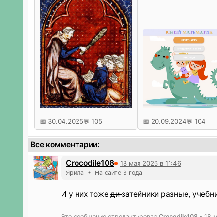
📅 30.04.2025
💬 105
📅 20.09.2024
💬 104
Все комментарии:
Crocodile108
18 мая 2026 в 11:46
Ярила • На сайте 3 года
И у них тоже
ди
затейники разные, учебн
Это сообщение отредактировал
Crocodile108
- 18 м