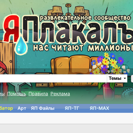
Темы
мы
Помощь
Правила
Реклама
батор
Арт
ЯП Файлы
ЯП-TГ
ЯП-MAX