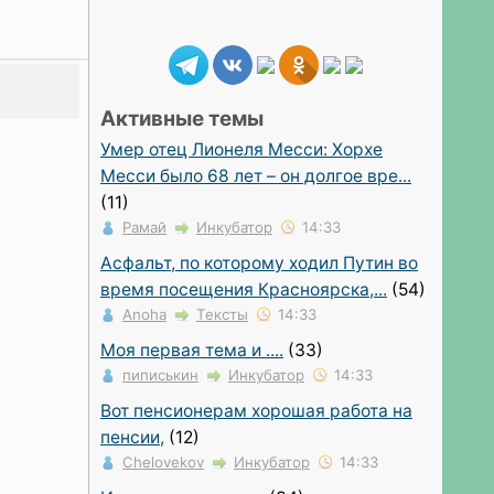
Активные темы
Умер отец Лионеля Месси: Хорхе
Месси было 68 лет – он долгое вре...
(11)
Рамай
Инкубатор
14:33
Асфальт, по которому ходил Путин во
время посещения Красноярска,...
(54)
Anoha
Тексты
14:33
Моя первая тема и ....
(33)
пиписькин
Инкубатор
14:33
Вот пенсионерам хорошая работа на
пенсии,
(12)
Chelovekov
Инкубатор
14:33