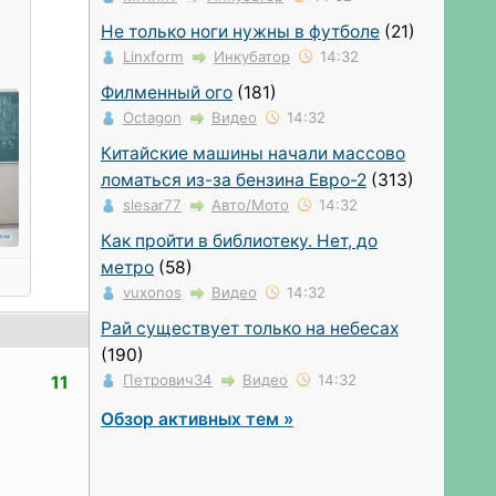
,
в
Не только ноги нужны в футболе
(21)
м,
Linxform
Инкубатор
14:32
Филменный ого
(181)
-
Octagon
Видео
14:32
Китайские машины начали массово
ломаться из-за бензина Евро-2
(313)
slesar77
Авто/Мото
14:32
Как пройти в библиотеку. Нет, до
метро
(58)
vuxonos
Видео
14:32
Рай существует только на небесах
(190)
Петрович34
Видео
14:32
11
Обзор активных тем »