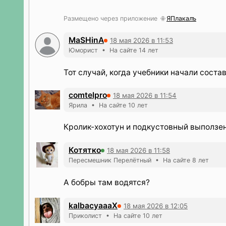
Размещено через приложение
ЯПлакалъ
MaSHinA
18 мая 2026 в 11:53
Юморист • На сайте 14 лет
Тот случай, когда учебники начали соста
comtelpro
18 мая 2026 в 11:54
Ярила • На сайте 10 лет
Кролик-хохотун и подкустовный выползе
Котятко
18 мая 2026 в 11:58
Пересмешник Перелётный • На сайте 8 лет
А бобры там водятся?
kalbacyaaaX
18 мая 2026 в 12:05
Приколист • На сайте 10 лет