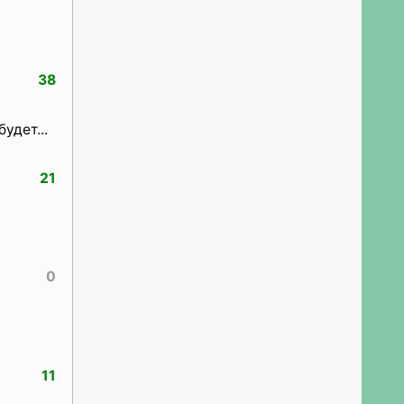
38
удет...
21
0
11