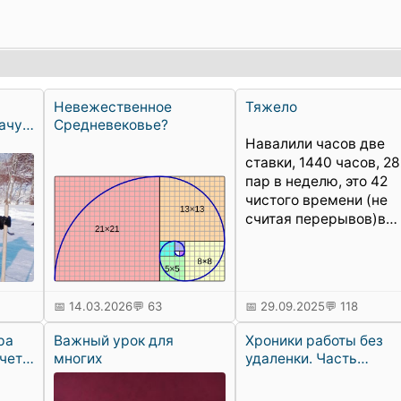
Невежественное
Тяжело
ачу,
Средневековье?
Навалили часов две
т
ставки, 1440 часов, 28
пар в неделю, это 42
чистого времени (не
считая перерывов)в
неделю.Это 4-5-6 пар
каждый день (6 дней 
неделю). И так до
нового года.Трудно
📅 14.03.2026
💬 63
📅 29.09.2025
💬 118
придя домой
удержаться, и не нали
ра
Важный урок для
Хроники работы без
себе на три пальца
чет в
многих
удаленки. Часть
вискаря, или конины.А
ца
сессионная,
как вы расслабляетес
ностальгическая