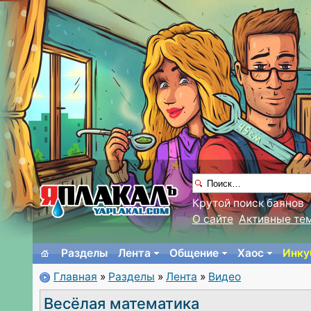
Крутой поиск баянов
О сайте
Активные те
Разделы
Лента
Общение
Хаос
Инку
Главная
»
Разделы
»
Лента
»
Видео
Весёлая математика