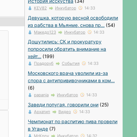
История исскуства
(34)
KEV82
Инкубатор
14:33
Девушка, которую весной освободили
из рабства в Мьянме, снова пр...
(54)
Македо123
Инкубатор
14:33
Дошутились: СК и прокуратуру
попросили обратить внимание на
хейт...
(199)
Прадоруб
События
14:33
Московского врача уволили из-за
спора с антипрививочниками в ком...
в
(6)
papanja
Инкубатор
14:33
Заведи попугая, говорили они
(25)
Архатип
Видео
14:33
ть
Чемпионат по распитию пива провели
в Уганде
(7)
ь
MrKnnv
Инкубатор
14:32