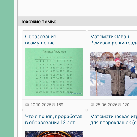
Похожие темы:
Образование,
Математик Иван
возмущение
Ремизов решил зад
которая считалась
нерешаемой 190 ле
📅 20.10.2025
💬 169
📅 25.06.2026
💬 120
Что я понял, проработав
Математическая иг
в образовании 13 лет
для второклашек (с
пределах 20, табли
умножения)