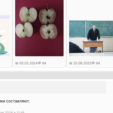
после работы?П.С. Тем
кто считает, что 6 пар 
день (9 часов) ни о че
ну, попробуйте
объяснять кому-то что
то хотя бы полчаса
подряд.
📅 05.02.2024
💬 84
📅 20.06.2022
💬 94
ики составляют.
ая 2026 в 11:46