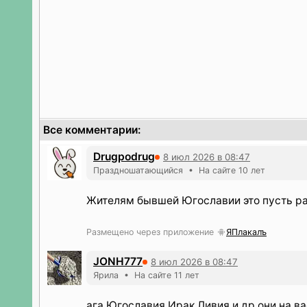
Все комментарии:
Drugpodrug
8 июл 2026 в 08:47
Праздношатающийся • На сайте 10 лет
Жителям бывшей Югославии это пусть р
Размещено через приложение
ЯПлакалъ
JONH777
8 июл 2026 в 08:47
Ярила • На сайте 11 лет
ага Югославия Ирак Ливия и др они на ва