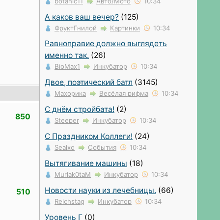
botanic11
Авто/Мото
10:34
А каков ваш вечер?
(125)
ФруктГнилой
Картинки
10:34
Равноправие должно выглядеть
именно так.
(26)
BioMax1
Инкубатор
10:34
Двое, поэтический батл
(3145)
Махорика
Весёлая рифма
10:34
С днём стройбата!
(2)
850
Steeper
Инкубатор
10:34
С Праздником Коллеги!
(24)
Sealxo
События
10:34
Вытягивание машины
(18)
Murlak0taM
Инкубатор
10:34
Новости науки из лечебницы.
(66)
510
Reichstag
Инкубатор
10:34
Уровень Г
(0)