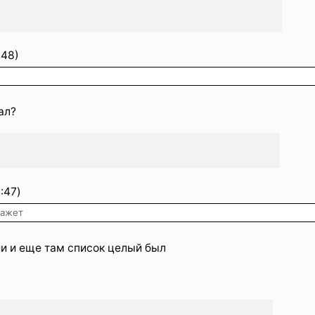
:48)
ал?
:47)
кажет
ии и еще там список целый был