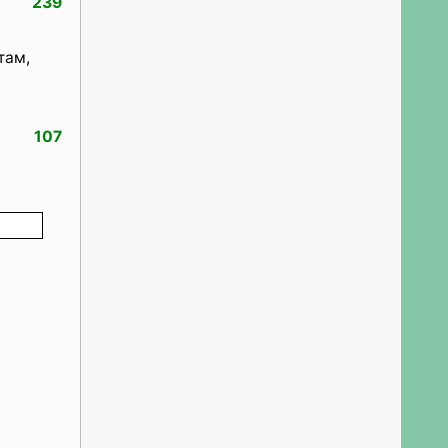
239
там,
107