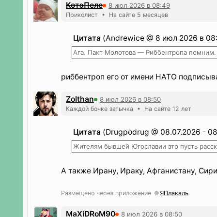
КотэПеле
8 июл 2026 в 08:49
Приколист • На сайте 5 месяцев
Цитата
(Andrewice @ 8 июл 2026 в 08
Ага. Пакт Молотова — Риббентропа помним.
риббентроп его от имени НАТО подписыв
Zolthan
8 июл 2026 в 08:50
Каждой бочке затычка • На сайте 12 лет
Цитата
(Drugpodrug @ 08.07.2026 - 08
Жителям бывшей Югославии это пусть расс
А также Ирану, Ираку, Афганистану, Сир
Размещено через приложение
ЯПлакалъ
MaXiDRoM90
8 июл 2026 в 08:50