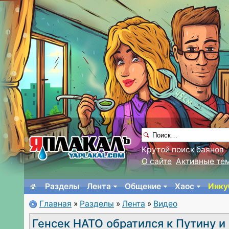
Крутой поиск баянов
О сайте
Активные те
Разделы
Лента
Общение
Хаос
Инку
Главная
»
Разделы
»
Лента
»
Видео
Генсек НАТО обратился к Путину и