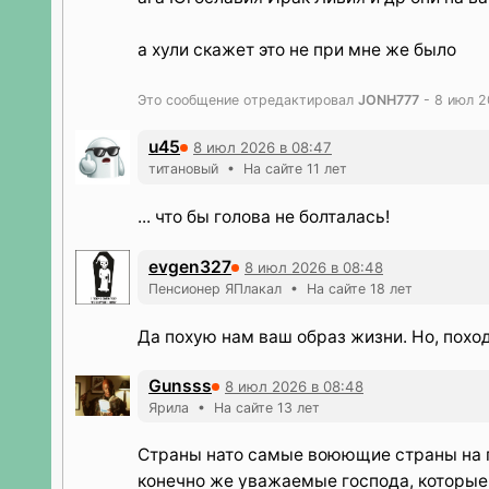
а хули скажет это не при мне же было
Это сообщение отредактировал
JONH777
- 8 июл 2
u45
8 июл 2026 в 08:47
титановый • На сайте 11 лет
... что бы голова не болталась!
evgen327
8 июл 2026 в 08:48
Пенсионер ЯПлакал • На сайте 18 лет
Да похую нам ваш образ жизни. Но, поход
Gunsss
8 июл 2026 в 08:48
Ярила • На сайте 13 лет
Страны нато самые воюющие страны на п
конечно же уважаемые господа, которые