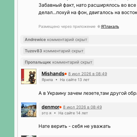
Забавный факт, нато расширялось во все 
делал...похуй на фон, двигалось на восток.
Размещено через приложение
ЯПлакалъ
Andrewice
комментарий скрыт
Tuzov83
комментарий скрыт
Пропальщик
комментарий скрыт
Mishands
8 июл 2026 в 08:49
Ярила • На сайте 13 лет
А в Украину зачем лезете,там другой обр
denmor
8 июл 2026 в 08:49
это я • На сайте 14 лет
Нате верить - себя не уважать