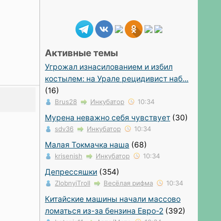
Активные темы
Угрожал изнасилованием и избил
костылем: на Урале рецидивист наб...
(16)
Brus28
Инкубатор
10:34
Мурена неважно себя чувствует
(30)
sdv36
Инкубатор
10:34
Малая Токмачка наша
(68)
krisenish
Инкубатор
10:34
Депрессяшки
(354)
ZlobnyiTroll
Весёлая рифма
10:34
Китайские машины начали массово
ломаться из-за бензина Евро-2
(392)