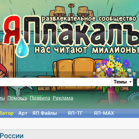
Темы
мы
Помощь
Правила
Реклама
батор
Арт
ЯП Файлы
ЯП-TГ
ЯП-MAX
 России