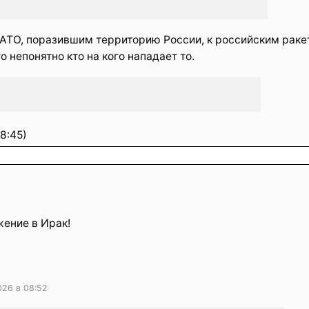
АТО, поразившим территорию России, к российским раке
 непонятно кто на кого нападает то.
8:45)
жение в Ирак!
026 в 08:52