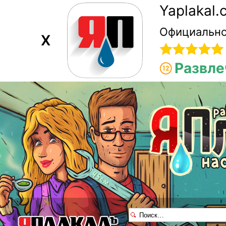
Yaplakal
Официально
X
Развле