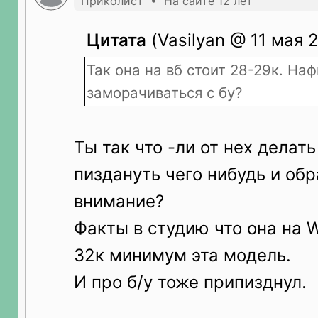
Приколист • На сайте 12 лет
Цитата
(Vasilyan @ 11 мая 2
Так она на вб стоит 28-29к. На
заморачиваться с бу?
Ты так что -ли от нех делат
пиздануть чего нибудь и обр
внимание?
Факты в студию что она на W
32к минимум эта модель.
И про б/у тоже припизднул.