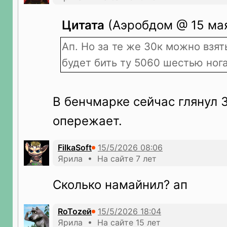
Цитата
(Аэробдом @ 15 мая
Ап. Но за те же 30к можно взят
будет бить ту 5060 шестью ног
В бенчмарке сейчас глянул 
опережает.
FilkaSoft
Ярила • На сайте 7 лет
Сколько намайнил? ап
RoTozeй
Ярила • На сайте 15 лет