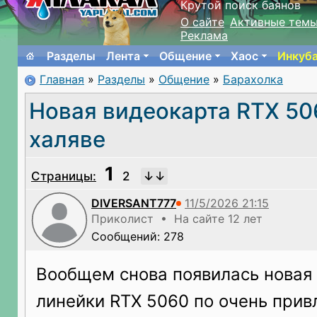
Крутой поиск баянов
О сайте
Активные тем
Реклама
Разделы
Лента
Общение
Хаос
Инкуб
Главная
»
Разделы
»
Общение
»
Барахолка
Новая видеокарта RTX 50
халяве
1
Страницы:
2
DIVERSANT777
Приколист • На сайте 12 лет
Сообщений: 278
Вообщем снова появилась новая 
линейки RTX 5060 по очень прив