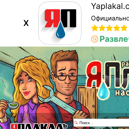
Yaplakal
Официально
X
Развле