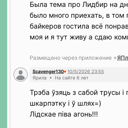
Была тема про Лидбир на д
было много приехать, в том 
байкеров гостила всё понра
моя и я тут живу а сдаю ком
Размещено через приложение
ЯПл
Scavenger130
Ярила • На сайте 6 лет
Трэба ўзяць з сабой трусы і
шкарпэтку і ў шлях=)
Лідскае піва агонь!!!