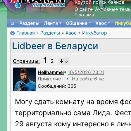
Крутой поиск баянов
О сайте
Активные тем
Реклама
Разделы
Лента
Общение
Хаос
Инкуб
Главная
»
Разделы
»
Хаос
»
Инкубатор
Lidbeer в Беларуси
1
Страницы:
2
Hellhammer
Приколист • На сайте 6 лет
Сообщений: 365
Могу сдать комнату на время фе
территориально сама Лида. Фест
29 августа кому интересно в лич