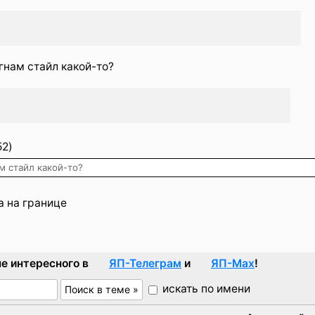
гнам стайл какой-то?
52)
м стайл какой-то?
а на границе
е интересного в
ЯП-Телеграм
и
ЯП-Max
!
искать по имени