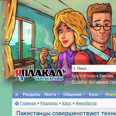
Крутой поиск баянов
О сайте
Активные те
Разделы
Лента
Общение
Хаос
Инку
Главная
»
Разделы
»
Хаос
»
Инкубатор
Пакистанцы совершенствуют техн