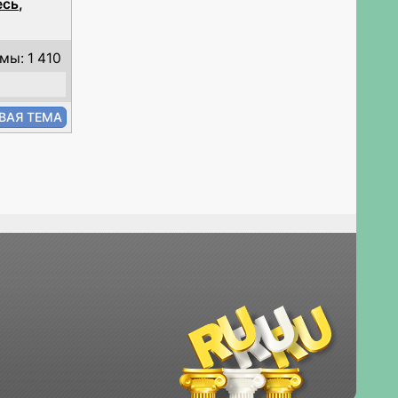
есь
,
мы: 1 410