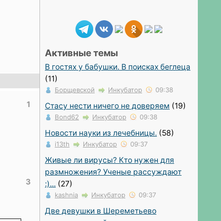
Активные темы
В гостях у бабушки. В поисках беглеца
(11)
Борщевской
Инкубатор
09:38
1
Стасу нести ничего не доверяем
(19)
Bond62
Инкубатор
09:38
Новости науки из лечебницы.
(58)
i13th
Инкубатор
09:37
Живые ли вирусы? Кто нужен для
размножения? Ученые рассуждают
3
:)...
(27)
kashnia
Инкубатор
09:37
Две девушки в Шереметьево