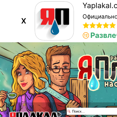
Yaplakal
Официально
X
Развле