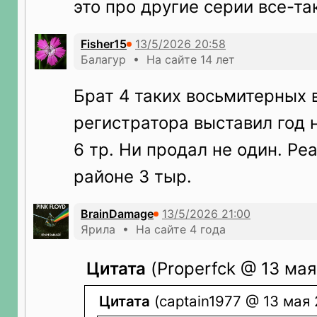
это про другие серии все-та
Fisher15
Балагур • На сайте 14 лет
Брат 4 таких восьмитерных 
регистратора выставил год н
6 тр. Ни продал не один. Ре
районе 3 тыр.
BrainDamage
Ярила • На сайте 4 года
Цитата
(Properfck @ 13 мая
Цитата
(captain1977 @ 13 мая 