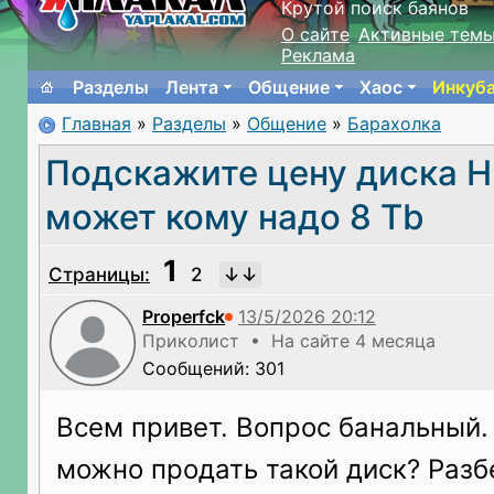
Крутой поиск баянов
О сайте
Активные тем
Реклама
Разделы
Лента
Общение
Хаос
Инкуб
Главная
»
Разделы
»
Общение
»
Барахолка
Подскажите цену диска H
может кому надо 8 Tb
1
Страницы:
2
Properfck
Приколист • На сайте 4 месяца
Сообщений: 301
Всем привет. Вопрос банальный.
можно продать такой диск? Разбе