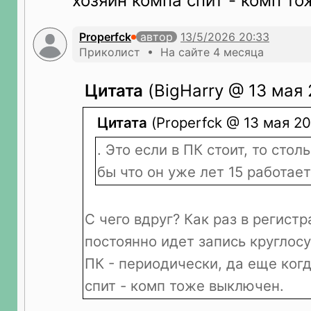
хозяин компа спит - комп т
Properfck
автор
Приколист • На сайте 4 месяца
Цитата
(BigHarry @ 13 мая 
Цитата
(Properfck @ 13 мая 20
. Это если в ПК стоит, то стол
бы что он уже лет 15 работает
С чего вдруг? Как раз в регистр
постоянно идет запись круглосу
ПК - периодически, да еще ког
спит - комп тоже выключен.