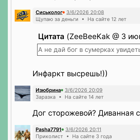
Сиськолог
Щупаю за деньги • На сайте 12 лет
Цитата
(ZeeBeeKak @ 3 июн
А не дай бог в сумерках увидеть
Инфаркт высрешь!))
Изюбрина
Заразка • На сайте 14 лет
Дог сторожевой? Диванная с
Pasha7791
Приколист • На сайте 3 года