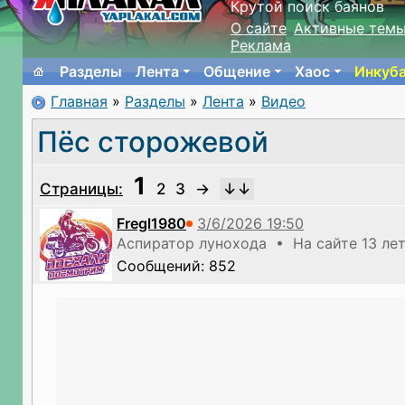
Крутой поиск баянов
О сайте
Активные тем
Реклама
Разделы
Лента
Общение
Хаос
Инкуб
Главная
»
Разделы
»
Лента
»
Видео
Пёс сторожевой
1
Страницы:
2
3
→
Fregl1980
Аспиратор лунохода • На сайте 13 ле
Сообщений: 852