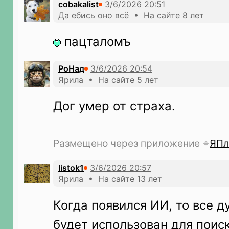
cobakalist
Да ебись оно всё • На сайте 8 лет
пацталомъ
РоНад
Ярила • На сайте 5 лет
Дог умер от страха.
Размещено через приложение
ЯПл
listok1
Ярила • На сайте 13 лет
Когда появился ИИ, то все д
будет использован для поис