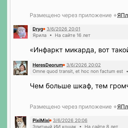
Размещено через приложение
ЯПл
Dryg
Ярила • На сайте 16 лет
«Инфаркт микарда, вот тако
HeresDeorum
Оmne quod transit, et hoc non factum est 
Чем больше шкаф, тем громч
Размещено через приложение
ЯПл
PixiMixi
Элитный ИИ кошак • На сайте 8 лет