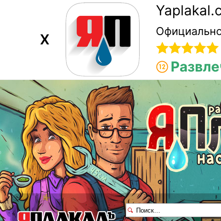
Yaplakal
Официально
X
Развле